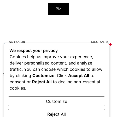
Bio
ANTERIOR
SIGUIENTE
Seminario «Amor, misterios del cerebro afectivo». Centro Europeo de Empresas e Innovación, Burgos
Exposición en ME Sitges
We respect your privacy
Cookies help us improve your experience,
deliver personalized content, and analyze
traffic. You can choose which cookies to allow
No se han encontrado publicaciones.
by clicking
Customize
. Click
Accept All
to
consent or
Reject All
to decline non-essential
cookies.
Seguir en Instagram
Customize
Reject All